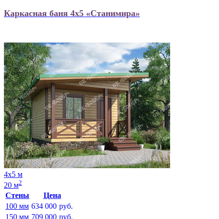
Каркасная баня 4х5 «Станимира»
4х5 м
2
20 м
Стены
Цена
100 мм
634 000
руб.
150 мм
709 000
руб.