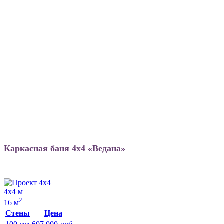
Каркасная баня 4х4 «Ведана»
4х4 м
2
16 м
Стены
Цена