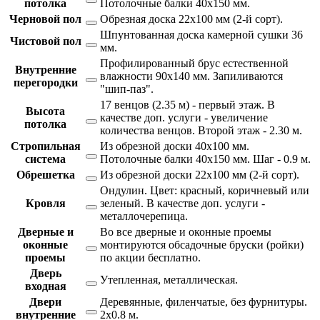
потолка
Потолочные балки 40х150 мм.
Черновой пол
Обрезная доска 22х100 мм (2-й сорт).
Шпунтованная доска камерной сушки 36
Чистовой пол
мм.
Профилированный брус естественной
Внутренние
влажности 90х140 мм. Запиливаются
перегородки
"шип-паз".
17 венцов (2.35 м) - первый этаж. В
Высота
качестве доп. услуги - увеличение
потолка
количества венцов. Второй этаж - 2.30 м.
Стропильная
Из обрезной доски 40х100 мм.
система
Потолочные балки 40х150 мм. Шаг - 0.9 м.
Обрешетка
Из обрезной доски 22х100 мм (2-й сорт).
Ондулин. Цвет: красный, коричневый или
Кровля
зеленый. В качестве доп. услуги -
металлочерепица.
Дверные и
Во все дверные и оконные проемы
оконные
монтируются обсадочные бруски (ройки)
проемы
по акции бесплатно.
Дверь
Утепленная, металлическая.
входная
Двери
Деревянные, филенчатые, без фурнитуры.
внутренние
2х0.8 м.