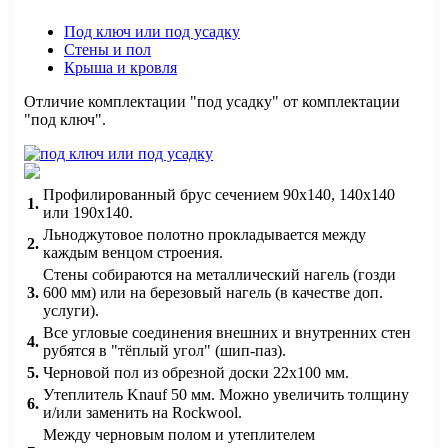
Под ключ или под усадку
Стены и пол
Крыша и кровля
Отличие комплектации "под усадку" от комплектации
"под ключ".
Профилированный брус сечением 90х140, 140х140
1.
или 190х140.
Льноджутовое полотно прокладывается между
2.
каждым венцом строения.
Стены собираются на металлический нагель (гозди
3.
600 мм) или на березовый нагель (в качестве доп.
услуги).
Все угловые соединения внешних и внутренних стен
4.
рубятся в "тёплый угол" (шип-паз).
5.
Черновой пол из обрезной доски 22х100 мм.
Утеплитель Knauf 50 мм. Можно увеличить толщину
6.
и/или заменить на Rockwool.
Между черновым полом и утеплителем