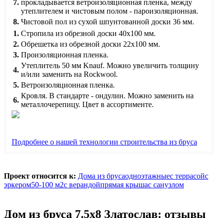
7.
прокладывается ветроизоляционная пленка, между
утеплителем и чистовым полом - пароизоляционная.
8.
Чистовой пол из сухой шпунтованной доски 36 мм.
1.
Стропила из обрезной доски 40х100 мм.
2.
Обрешетка из обрезной доски 22х100 мм.
3.
Произоляционная пленка.
Утеплитель 50 мм Knauf. Можно увеличить толщину
4.
и/или заменить на Rockwool.
5.
Ветроизоляционная пленка.
Кровля. В стандарте - ондулин. Можно заменить на
6.
металлочерепицу. Цвет в ассортименте.
Подробнее о нашей технологии строительства из бруса
Проект относится к:
Дома из бруса
одноэтажные
с террасой
с
эркером
50-100 м2
с верандой
прямая крыша
с санузлом
Дом из бруса 7.5х8 Златослав: отзывы