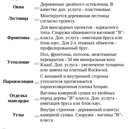
Деревянные двойного остекления. В
Окна
качестве доп. услуги - пластиковые.
Монтируется деревянная лестница
Лестница
согласно проекту.
Для мансардных проектов - каркасного
типа. Снаружи обшиваются вагонкой "В"-
Фронтоны
класса. Доп. услуга - имитация бруса или
блок-хаус. Для 2-х этажных объектов -
профилированный брус.
Пол, фронтоны, потолок, межэтажные
перекрытия - 50 мм минеральная вата
Утепление
Knauf. Доп. услуга - увеличение толщины
или замена на плитный Rockwool.
С внешней и внутренней стороны
Пароизоляция
утеплителя протягивается
пароизоляционная пленка Izospan.
Вагонка камерной сушки из хвойных
Отделка
пород дерева "В"-класса. Доп. услуга -
мансарды
имитация бруса или блок-хаус.
Внутри строения - деревянный плинтус
Углы
камерной сушки. Снаружи - вагонка "В"-
класса