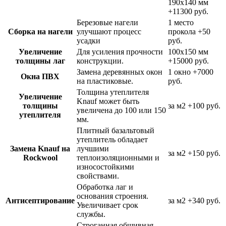
190х140 мм
+11300 руб.
Березовые нагели
1 место
Сборка на нагели
улучшают процесс
прокола
+50
усадки
руб.
Увеличение
Для усиления прочности
100х150 мм
толщины лаг
конструкции.
+15000 руб.
Замена деревянных окон
1 окно
+7000
Окна ПВХ
на пластиковые.
руб.
Толщина утеплителя
Увеличение
Knauf может быть
толщины
за м2
+100 руб.
увеличена до 100 или 150
утеплителя
мм.
Плитный базальтовый
утеплитель обладает
Замена Knauf на
лучшими
за м2
+150 руб.
Rockwool
теплоизоляционными и
износостойкими
свойствами.
Обработка лаг и
основания строения.
Антисептирование
за м2
+340 руб.
Увеличивает срок
службы.
Строганная обшивная