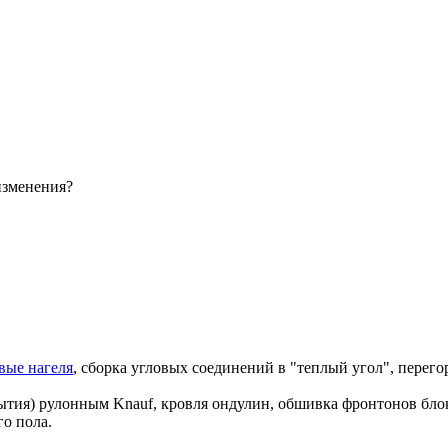
изменения?
вые нагеля
, сборка угловых соединений в "теплый угол", перего
ытия) рулонным Knauf, кровля ондулин, обшивка фронтонов блок
го пола.